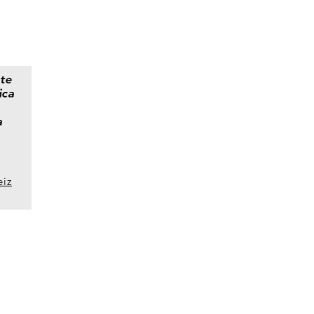
te
ica
a
eiz