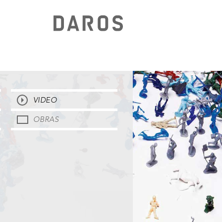
VIDEO
OBRAS