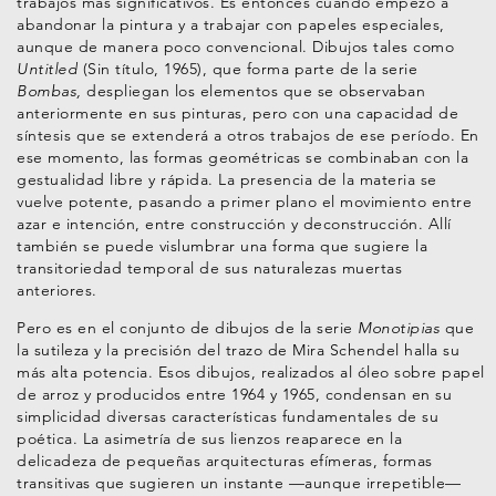
trabajos más significativos. Es entonces cuando empezó a
abandonar la pintura y a trabajar con papeles especiales,
aunque de manera poco convencional. Dibujos tales como
Untitled
(Sin título, 1965), que forma parte de la serie
Bombas,
despliegan los elementos que se observaban
anteriormente en sus pinturas, pero con una capacidad de
síntesis que se extenderá a otros trabajos de ese período. En
ese momento, las formas geométricas se combinaban con la
gestualidad libre y rápida. La presencia de la materia se
vuelve potente, pasando a primer plano el movimiento entre
azar e intención, entre construcción y deconstrucción. Allí
también se puede vislumbrar una forma que sugiere la
transitoriedad temporal de sus naturalezas muertas
anteriores.
Pero es en el conjunto de dibujos de la serie
Monotipias
que
la sutileza y la precisión del trazo de Mira Schendel halla su
más alta potencia. Esos dibujos, realizados al óleo sobre papel
de arroz y producidos entre 1964 y 1965, condensan en su
simplicidad diversas características fundamentales de su
poética. La asimetría de sus lienzos reaparece en la
delicadeza de pequeñas arquitecturas efímeras, formas
transitivas que sugieren un instante —aunque irrepetible—