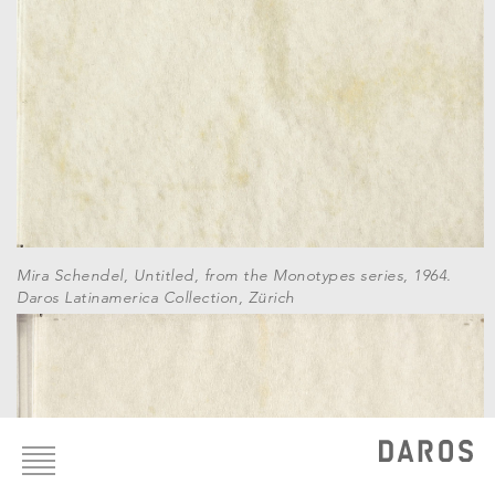
Mira Schendel, Untitled, from the Monotypes series, 1964.
Daros Latinamerica Collection, Zürich
Footer
menu