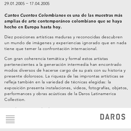
29.01.2005
17.04.2005
Cantos Cuentos Colombianos
es una de las muestras más
amplias de arte contemporáneo colombiano que se haya
hecho en Europa hasta hoy.
Diez posiciones artísticas maduras y reconocidas descubren
un mundo de imágenes y experiencias ignorado que en nada
tiene que temer la confrontación internacional.
Con gran coherencia temática y formal estos artistas
pertenecientes a la generación intermedia han encontrado
modos diversos de hacerse cargo de su país con su historia y
presente dolorosos. La riqueza de las improntas artísticas se
refleja también en la variedad de técnicas elegidas: la
exposición presenta instalaciones, videos, fotografías, objetos,
performances y obras acústicas de la Daros Latinamerica
Collection.
Curador: Hans-Michael Herzog
Footer
menu
Artistas de la Colección