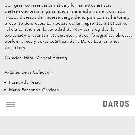
Con gran coherencia temática y formal estos artistas
pertenecientes a la generación intermedia han encontrado
modos diversos de hacerse cargo de su país con su historia y
presente dolorosos. La riqueza de las improntas artísticas se
refleja también en la variedad de técnicas elegidas: la
exposición presenta instalaciones, videos, fotografías, objetos,
performances y obras acústicas de la Daros Latinamerica
Collection.
Curador: Hans-Michael Herzog
Artistas de la Colección
Fernando Arias
María Fernanda Cardoso
Footer
Juan Manuel Echavarría
menu
Oswaldo Macià
Oscar Muñoz
Nadín Ospina
José Alejandro Restrepo