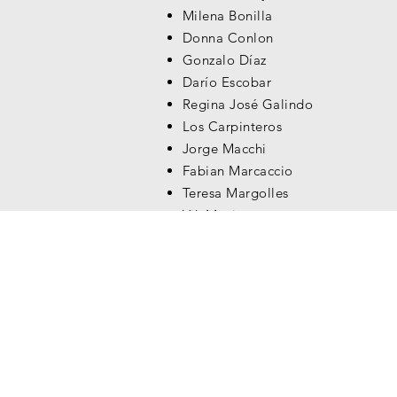
Milena Bonilla
Donna Conlon
Gonzalo Díaz
Darío Escobar
Regina José Galindo
Los Carpinteros
Jorge Macchi
Fabian Marcaccio
Teresa Margolles
Vik Muniz
Nadín Ospina
Rosângela Rennó
Miguel Ángel Rojas
Doris Salcedo
Rosemberg Sandoval
Teresa Serrano
Javier Téllez
Humberto Vélez