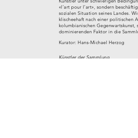
Künstler unter schwierigen Bedingung
«l’art pour l’art», sondern beschäfti
sozialen Situation seines Landes. Wi
klischeehaft nach einer politischen 
kolumbianischen Gegenwartskunst, s
dominierenden Faktor in die Sammlun
Kurator: Hans-Michael Herzog
Künstler der Sammlung
Fernando Arias
Juan Manuel Echavarría
Oswaldo Macià
Nadín Ospina
José Alejandro Restrepo
Miguel Ángel Rojas
Rosemberg Sandoval