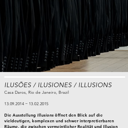
ILUSÕES / ILUSIONES / ILLUSIONS
Casa Daros, Rio de Janeiro, Brazil
13.09.2014
13.02.2015
Die Ausstellung
Illusions
öffnet den Blick auf die
vieldeutigen, komplexen und schwer interpretierbaren
Räume, die zwischen vermeintlicher Realität und Illusion