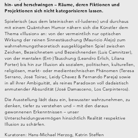
hin- und herschwingen – Räume, deren Fiktionen und
Projektionen sich nicht kategorisieren lassen.
Spielerisch (aus dem lateinischen «il-ludere») und durchaus
mit einem Quäntchen Humor nähern sich die Künstler dem
Thema «Illusion» an: von der vermeintlich nur optischen
Wirkung der reinen Sinnestäuschung (Mauricio Alejo) zum
wahrnehmungstheoretisch ausgeklügelten Spiel zwischen
Zeichen, Bezeichnetem und Bezeichnenden (Luis Camnitzer),
von der mentalen (Ent-)Täuschung (Leandro Erlich, Liliana
Porter) bis hin zur Illusion als sozialem, politischen, kulturellen,
religiösen, markt- oder medientechnischen Phänomen (Teresa
Serrano, José Toirac, Leidy Chavez & Fernando Pareja) sowie
in all ihrer Ambiguität, als reines Paradoxon voll dadaistisch
anmutender Absurdität (José Damasceno, Los Carpinteros).
Die Ausstellung lädt dazu ein, bewusster wahrzunehmen, zu
denken, tiefer zu verstehen und – mit den daraus
gewonnenen Erkenntnissen – unser
Unterscheidungsvermögen hinsichtlich Realität respektive
Illusion zu schärfen.
Kuratoren: Hans-Michael Herzog, Katrin Steffen