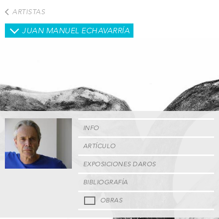
Pasar
ARTISTAS
al
contenido
JUAN MANUEL ECHAVARRÍA
principal
INFO
ARTÍCULO
EXPOSICIONES DAROS
BIBLIOGRAFÍA
OBRAS