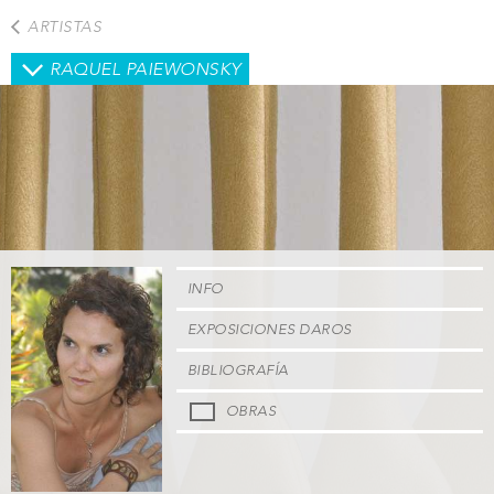
Pasar
ARTISTAS
al
contenido
RAQUEL PAIEWONSKY
principal
INFO
EXPOSICIONES DAROS
BIBLIOGRAFÍA
OBRAS