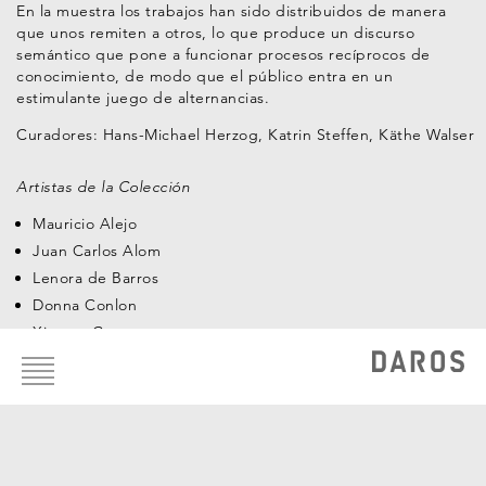
En la muestra los trabajos han sido distribuidos de manera
que unos remiten a otros, lo que produce un discurso
semántico que pone a funcionar procesos recíprocos de
conocimiento, de modo que el público entra en un
estimulante juego de alternancias.
Curadores: Hans-Michael Herzog, Katrin Steffen, Käthe Walser
Artistas de la Colección
Mauricio Alejo
Juan Carlos Alom
Lenora de Barros
Donna Conlon
Ximena Cuevas
Footer
menu
Clemencia Echeverri
Claudia Fernández
Regina José Galindo
Jorge Macchi
Teresa Margolles